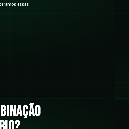
operamos essas
mbinação
rio?