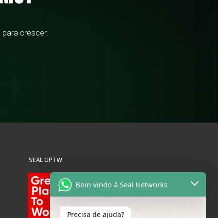
 para crescer.
SEAL GPTW
Bem vindo à Seal Networks
Precisa de ajuda?